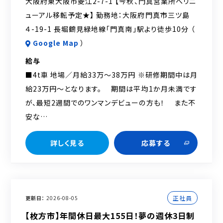
大阪府東大阪市菱江2-7-1 【今秋、門真営業所へリニ
ューアル移転予定★】 勤務地：大阪府門真市三ツ島
４-19-1 長堀鶴見緑地線「門真南」駅より徒歩10分 （
Google Map
）
給与
■4t車 地場／月給33万～38万円 ※研修期間中は月
給23万円～となります。 期間は平均1か月未満です
が、最短2週間でのワンマンデビューの方も！ また不
安な…
詳しく見る
応募する
正社員
更新日
2026-08-05
【枚方市】年間休日最大155日！夢の週休3日制