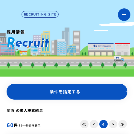
RECRUITING SITE
採用情報
R
e
c
r
u
i
t
条件を指定する
関西 の求人検索結果
60
≪
<
4
>
≫
件
31～40件を表示