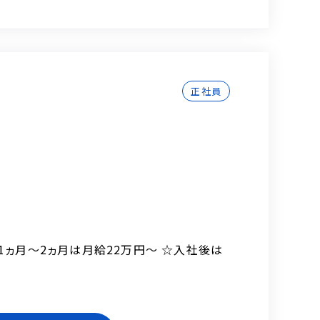
正社員
修1ヵ月～2ヵ月は月給22万円～ ☆入社後は