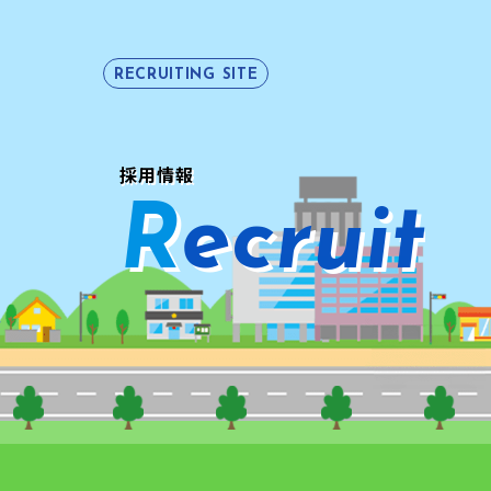
RECRUITING SITE
採用情報
R
e
c
r
u
i
t