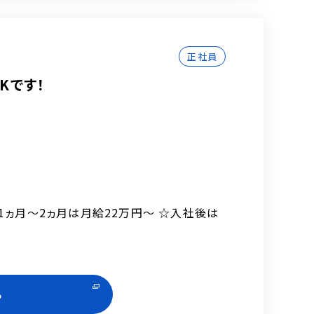
正社員
Kです！
修1ヵ月～2ヵ月は月給22万円～ ☆入社後は
る