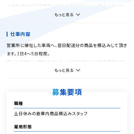
★安定感抜群◎世界的に有名な飲料ブランドの商品を扱うお
仕事！
もっと見る
★難しい作業なし！未経験者も安心◎
★嬉しい交通費支給あり！
仕事内容
営業所に帰社した車両へ、翌日配送分の商品を積込みして頂き
--【電話でのお問い合わせ】--
ます。1日4～5台程度。
採用担当：採用係
空いた時間では空缶やダンボールの片付けなど支援業務も行
連絡先TEL：06-6539-0211
って頂きます。
もっと見る
上記で繋がらない場合は、
＊できることからお任せするので、未経験の方でもご安心くださ
《080-3426-8542》
い。
募集要項
でも受け付けております。
仕事の内容や職場見学など
職種
お気軽にご連絡ください。
土日休みの倉庫内商品積込みスタッフ
雇用形態